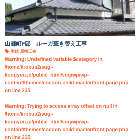
山都町F邸 ルーガ葺き替え工事
実績
屋根工事
Warning
: Undefined variable $category in
/home/krokus2/sugi-
kougyou.jp/public_html/sugiwp/wp-
content/themes/cocoon-child-master/front-page.php
on line
235
Warning
: Trying to access array offset on null in
/home/krokus2/sugi-
kougyou.jp/public_html/sugiwp/wp-
content/themes/cocoon-child-master/front-page.php
on line
235