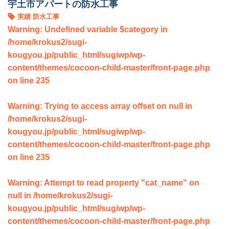
宇土市アパートの防水工事
実績
防水工事
Warning
: Undefined variable $category in
/home/krokus2/sugi-
kougyou.jp/public_html/sugiwp/wp-
content/themes/cocoon-child-master/front-page.php
on line
235
Warning
: Trying to access array offset on null in
/home/krokus2/sugi-
kougyou.jp/public_html/sugiwp/wp-
content/themes/cocoon-child-master/front-page.php
on line
235
Warning
: Attempt to read property "cat_name" on
null in
/home/krokus2/sugi-
kougyou.jp/public_html/sugiwp/wp-
content/themes/cocoon-child-master/front-page.php