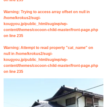
Warning
: Trying to access array offset on null in
/home/krokus2/sugi-
kougyou.jp/public_html/sugiwp/wp-
content/themes/cocoon-child-master/front-page.php
on line
235
Warning
: Attempt to read property "cat_name" on
null in
/home/krokus2/sugi-
kougyou.jp/public_html/sugiwp/wp-
content/themes/cocoon-child-master/front-page.php
on line
235