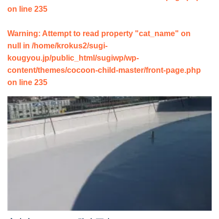
on line
235
Warning
: Attempt to read property "cat_name" on
null in
/home/krokus2/sugi-
kougyou.jp/public_html/sugiwp/wp-
content/themes/cocoon-child-master/front-page.php
on line
235