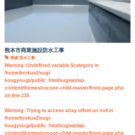
熊本市商業施設防水工事
実績
防水工事
Warning
: Undefined variable $category in
/home/krokus2/sugi-
kougyou.jp/public_html/sugiwp/wp-
content/themes/cocoon-child-master/front-page.php
on line
235
Warning
: Trying to access array offset on null in
/home/krokus2/sugi-
kougyou.jp/public_html/sugiwp/wp-
content/themes/cocoon-child-master/front-page.php