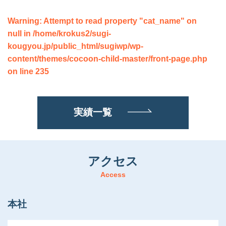
Warning
: Attempt to read property "cat_name" on
null in
/home/krokus2/sugi-
kougyou.jp/public_html/sugiwp/wp-
content/themes/cocoon-child-master/front-page.php
on line
235
実績一覧
アクセス
Access
本社