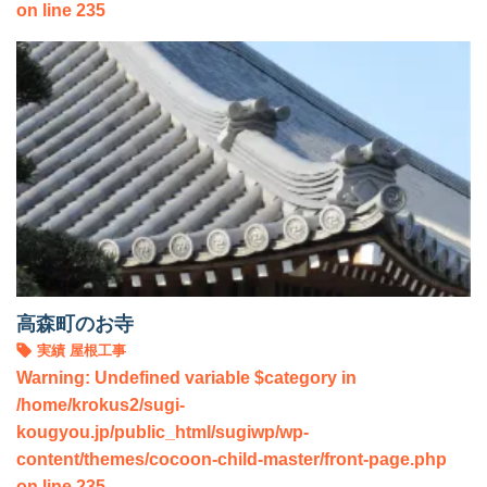
on line
235
高森町のお寺
実績
屋根工事
Warning
: Undefined variable $category in
/home/krokus2/sugi-
kougyou.jp/public_html/sugiwp/wp-
content/themes/cocoon-child-master/front-page.php
on line
235